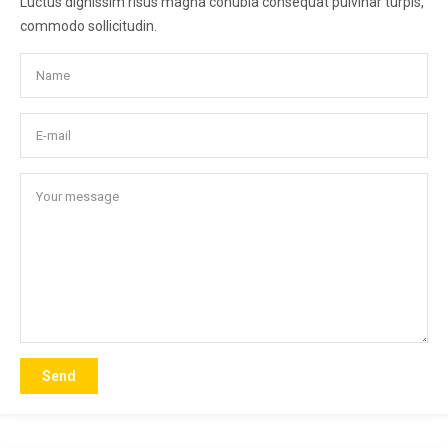
Luctus dignissim risus magna conubia consequat pulvinar turpis,
commodo sollicitudin.