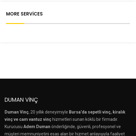
MORE SERVICES
DUMAN VINÇ
Duman Vinç
, 20 yıllık deneyimiyle
Bursa’da sepetli vinç, kiralık
vinç ve cam vantuz vinç
hizmetleri sunan köklü bir firmadır.
Kurucusu
Adem Duman
önderliğinde, güvenli, profesyonel ve
müşteri memnuniyetini esas alan bir hizmet anlayışıyla faaliyet