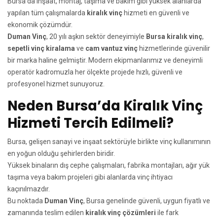
Bursa’da inşaat, montaj, taşıma ve bakım gibi yüksek alanlarda
yapılan tüm çalışmalarda
kiralık vinç
hizmeti en güvenli ve
ekonomik çözümdür.
Duman Vinç
, 20 yılı aşkın sektör deneyimiyle
Bursa kiralık vinç
,
sepetli vinç kiralama
ve
cam vantuz vinç
hizmetlerinde güvenilir
bir marka haline gelmiştir. Modern ekipmanlarımız ve deneyimli
operatör kadromuzla her ölçekte projede hızlı, güvenli ve
profesyonel hizmet sunuyoruz.
Neden Bursa’da Kiralık Vinç
Hizmeti Tercih Edilmeli?
Bursa, gelişen sanayi ve inşaat sektörüyle birlikte vinç kullanımının
en yoğun olduğu şehirlerden biridir.
Yüksek binaların dış cephe çalışmaları, fabrika montajları, ağır yük
taşıma veya bakım projeleri gibi alanlarda vinç ihtiyacı
kaçınılmazdır.
Bu noktada
Duman Vinç
, Bursa genelinde güvenli, uygun fiyatlı ve
zamanında teslim edilen
kiralık vinç çözümleri
ile fark