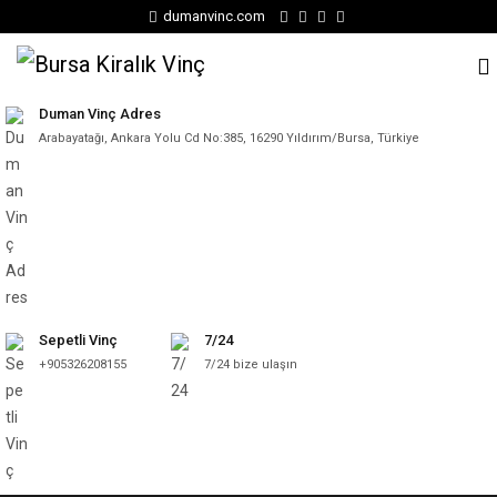
dumanvinc.com
Duman Vinç Adres
Arabayatağı, Ankara Yolu Cd No:385, 16290 Yıldırım/Bursa, Türkiye
Sepetli Vinç
7/24
+905326208155
7/24 bize ulaşın